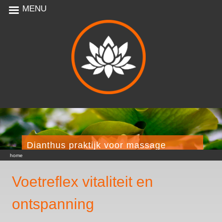
MENU
Dianthus praktijk voor massage
U bent hier
home
Voetreflex vitaliteit en
ontspanning